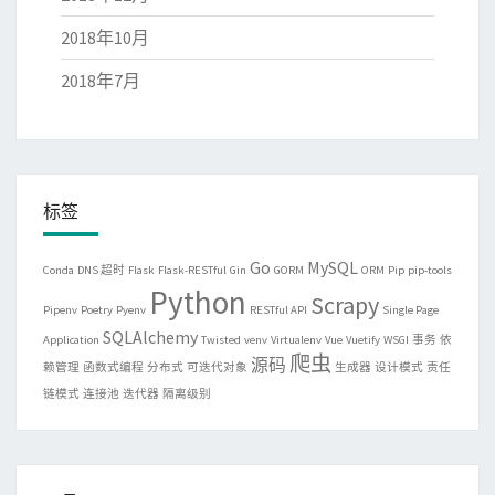
2018年10月
2018年7月
标签
Go
MySQL
Conda
DNS 超时
Flask
Flask-RESTful
Gin
GORM
ORM
Pip
pip-tools
Python
Scrapy
Pipenv
Poetry
Pyenv
RESTful API
Single Page
SQLAlchemy
Application
Twisted
venv
Virtualenv
Vue
Vuetify
WSGI
事务
依
爬虫
源码
赖管理
函数式编程
分布式
可迭代对象
生成器
设计模式
责任
链模式
连接池
迭代器
隔离级别