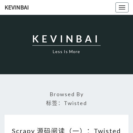
KEVINBAI
Togg
navig
KEVINBAI
Less Is More
Browsed By
标签：Twisted
S
C
Scrapy 源码阅读（一）：Twisted