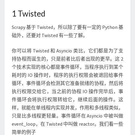
础
和
1 Twisted
S
C
R
Scrapy 基于 Twisted，所以除了要有一定的 Python 基
A
础外，还要对 Twisted 有一些了解。
P
Y
你可以将 Twisted 和 Asyncio 类比，它们都是为了支
数
持协程而诞生的，只是前者比后者出现的更早。这 2
据
流
个技术实现的核心都是事件循环，当程序执行到某个
耗时的 IO 操作时，程序的执行权限会被退回给事件
循环，事件循环会检测其它准备就绪的协程，然后将
执行权限交给它，当之前的协程 IO 操作完毕后，事
件循环会将执行权限转给它，继续后面的操作。这
样，就能在单线程内实现并发，作用和多线程类似，
只是比多线程更轻量。事件循环在 Asyncio 中被叫做
event_loop，在 Twisted 中叫做 reactor。我们看一些
简单的例子