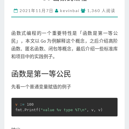
函
数
2021年11月7日
kevinbai
1,360 人阅读
式
编
程
函数式编程的一个重要特性是「函数是第一等公
民」，本文以 Go 为例解释这个概念，之后介绍高阶
函数、匿名函数、闭包等概念，最后介绍一些标准库
和项目中的实践例子。
函数是第一等公民
先看一个普通变量赋值的例子
v
 :
=
 100

fmt.Printf
(
"value %v type %T\n"
, v, v
)