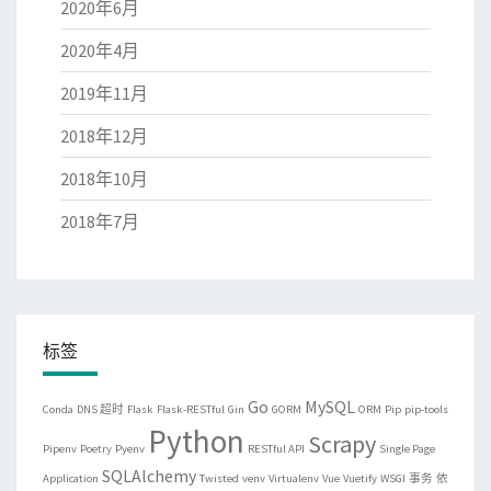
2020年6月
2020年4月
2019年11月
2018年12月
2018年10月
2018年7月
标签
Go
MySQL
Conda
DNS 超时
Flask
Flask-RESTful
Gin
GORM
ORM
Pip
pip-tools
Python
Scrapy
Pipenv
Poetry
Pyenv
RESTful API
Single Page
SQLAlchemy
Application
Twisted
venv
Virtualenv
Vue
Vuetify
WSGI
事务
依