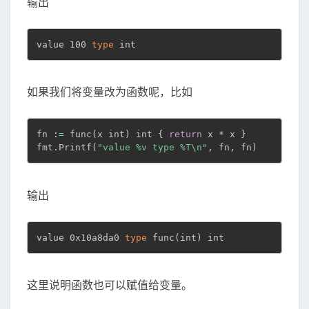
输出
value 100 
type
 int
如果我们将变量改为函数呢，比如
fn :
=
 func
(
x int
)
 int 
{
return
 x * x 
}
fmt.Printf
(
"value %v type %T\n"
, fn, fn
)
输出
value 0x10a8da0 
type
 func
(
int
)
 int
这里说明函数也可以赋值给变量。