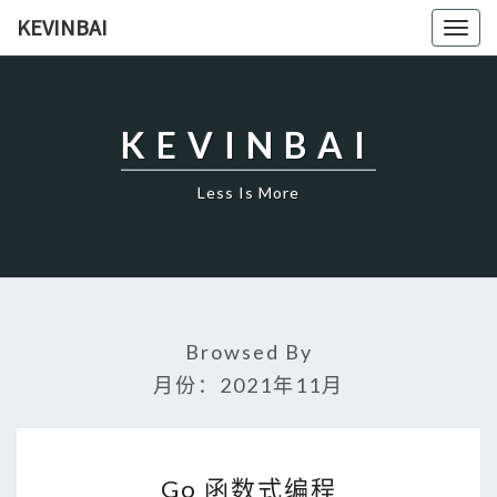
KEVINBAI
Togg
navig
KEVINBAI
Less Is More
Browsed By
月份：2021年11月
G
O
Go 函数式编程