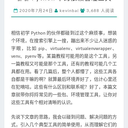
P
Y
2020年7月24日
kevinbai
3,688 人阅读
T
H
O
相信初学 Python 的伙伴都碰到过这个麻烦事，想装
N
中
个环境，在搜索引擎上一搜，蹦出来不少让人迷惑的
的
字眼，比如 pip、virtualenv、virtualenvwrapper、
依
venv、pyenv 等。某篇教程可能用的是这个工具，另
赖
一篇教程又可能是那个工具，还有的教程可能几个工
管
具都在用。看了几篇后，整个人都懵了，这些工具各
理
工
自都是干嘛的啊？就算最后环境弄好了，估计心里还
具
在犯嘀咕，这些有什么区别和联系呢？好了，本篇文
章就带你捋捋常见的一些包、环境管理工具，让你对
这些工具有个相对清晰的认识。
先说下文章的思路，我会以碰到问题、解决问题的方
式，引入几个典型工具的简单使用，从而理解它们的