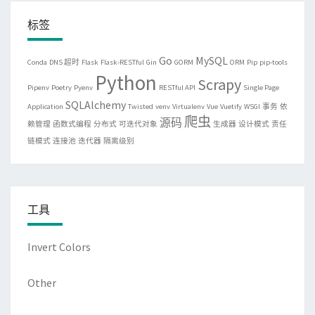
标签
Go
MySQL
Conda
DNS 超时
Flask
Flask-RESTful
Gin
GORM
ORM
Pip
pip-tools
Python
Scrapy
Pipenv
Poetry
Pyenv
RESTful API
Single Page
SQLAlchemy
Application
Twisted
venv
Virtualenv
Vue
Vuetify
WSGI
事务
依
爬虫
源码
赖管理
函数式编程
分布式
可迭代对象
生成器
设计模式
责任
链模式
连接池
迭代器
隔离级别
工具
Invert Colors
Other