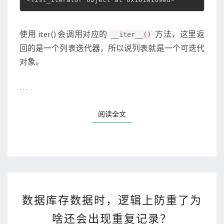
使用 iter() 会调用对应的
方法，这里返
__iter__()
回的是一个列表迭代器，所以说列表就是一个可迭代
对象。
…
阅读全文
数
据
数据库存数据时，逻辑上防重了为
库
啥还会出现重复记录？
存