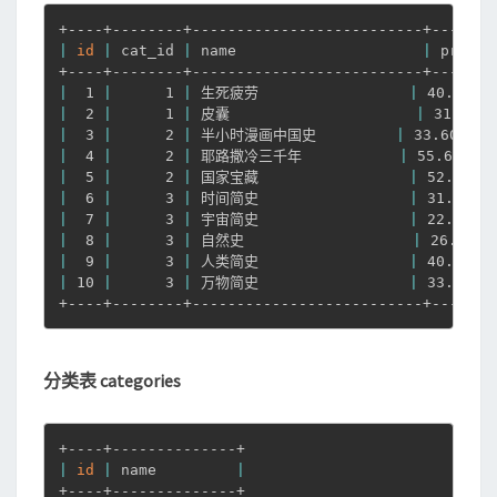
|
id
|
 cat_id 
|
 name                     
|
 price 
|
  1 
|
      1 
|
 生死疲劳                 
|
 40.40 
|
|
  2 
|
      1 
|
 皮囊                     
|
 31.80 
|
|
  3 
|
      2 
|
 半小时漫画中国史         
|
 33.60 
|
|
  4 
|
      2 
|
 耶路撒冷三千年           
|
 55.60 
|
|
  5 
|
      2 
|
 国家宝藏                 
|
 52.80 
|
|
  6 
|
      3 
|
 时间简史                 
|
 31.10 
|
|
  7 
|
      3 
|
 宇宙简史                 
|
 22.10 
|
|
  8 
|
      3 
|
 自然史                   
|
 26.10 
|
|
  9 
|
      3 
|
 人类简史                 
|
 40.80 
|
|
 10 
|
      3 
|
 万物简史                 
|
 33.20 
|
+----+--------+--------------------------+-------
分类表 categories
|
id
|
 name         
|