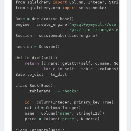
from sqlalchemy 
import
 Column, Integer, String, Nu
from sqlalchemy.orm 
import
 sessionmaker

Base 
=
 declarative_base
(
)
engine 
=
 create_engine
(
'mysql+pymysql://username:
'@127.0.0.1:3306/db_name?c
Session 
=
 sessionmaker
(
bind
=
engine
)
session 
=
 Session
(
)
def to_dict
(
self
)
:

return
{
c.name: getattr
(
self, c.name, None
)
for
 c 
in
 self.__table__.columns
}
Base.to_dict 
=
 to_dict

class Book
(
Base
)
:

    __tablename__ 
=
'books'
id
=
 Column
(
Integer, primary_key
=
True
)
    cat_id 
=
 Column
(
Integer
)
    name 
=
 Column
(
'name'
, String
(
120
))
    price 
=
 Column
(
'price'
, Numeric
)
class Category
(
Base
)
:
