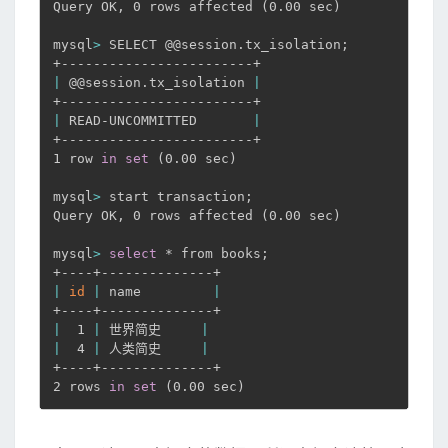
Query OK, 0 rows affected 
(
0.00 sec
)
mysql
>
 SELECT @@session.tx_isolation
;
|
 @@session.tx_isolation 
|
|
 READ-UNCOMMITTED       
|
+------------------------+

1 row 
in
set
(
0.00 sec
)
mysql
>
 start transaction
;
Query OK, 0 rows affected 
(
0.00 sec
)
mysql
>
select
 * from books
;
|
id
|
 name         
|
|
  1 
|
 世界简史     
|
|
  4 
|
 人类简史     
|
+----+--------------+

2 rows 
in
set
(
0.00 sec
)