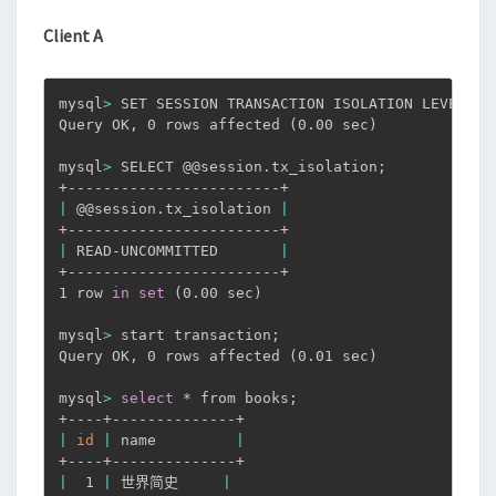
Client A
mysql
>
 SET SESSION TRANSACTION ISOLATION LEVEL RE
Query OK, 0 rows affected 
(
0.00 sec
)
mysql
>
 SELECT @@session.tx_isolation
;
|
 @@session.tx_isolation 
|
|
 READ-UNCOMMITTED       
|
+------------------------+

1 row 
in
set
(
0.00 sec
)
mysql
>
 start transaction
;
Query OK, 0 rows affected 
(
0.01 sec
)
mysql
>
select
 * from books
;
|
id
|
 name         
|
|
  1 
|
 世界简史     
|