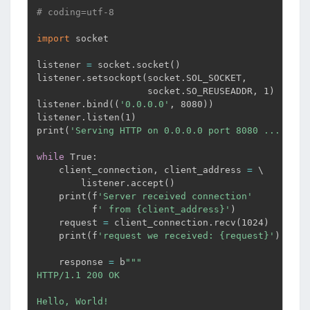
# coding=utf-8
import
 socket

listener 
=
 socket.socket
(
)
listener.setsockopt
(
socket.SOL_SOCKET,

                    socket.SO_REUSEADDR, 1
)
listener.bind
((
'0.0.0.0'
, 8080
))
listener.listen
(
1
)
print
(
'Serving HTTP on 0.0.0.0 port 8080 ...'
)
while
 True:

    client_connection, client_address 
=
 \

        listener.accept
(
)
    print
(
f
'Server received connection'
          f
' from {client_address}'
)
    request 
=
 client_connection.recv
(
1024
)
    print
(
f
'request we received: {request}'
)
    response 
=
 b
""
"

HTTP/1.1 200 OK

Hello, World!
