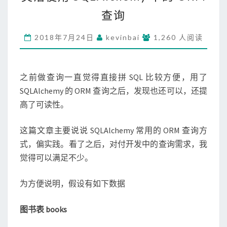
使
查询
用
S
2018年7月24日
kevinbai
Q
1,260 人阅读
L
A
L
之前做查询一直觉得直接拼 SQL 比较方便，用了
C
SQLAlchemy 的 ORM 查询之后，发现也还可以，还提
H
高了可读性。
E
M
Y
这篇文章主要说说 SQLAlchemy 常用的 ORM 查询方
中
式，偏实践。看了之后，对付开发中的查询需求，我
的
觉得可以满足不少。
O
R
M
为方便说明，假设有如下数据
查
询
图书表 books