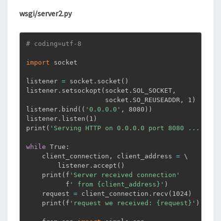
wsgi/server2.py
# coding=utf-8
import
 socket

listener 
=
 socket.socket
(
)
listener.setsockopt
(
socket.SOL_SOCKET,

                    socket.SO_REUSEADDR, 1
)
listener.bind
((
'0.0.0.0'
, 8080
))
listener.listen
(
1
)
print
(
'Serving HTTP on 0.0.0.0 port 8080 ...'
)
while
 True:

    client_connection, client_address 
=
 \

        listener.accept
(
)
    print
(
f
'Server received connection'
          f
' from {client_address}'
)
    request 
=
 client_connection.recv
(
1024
)
    print
(
f
'request we received: {request}'
)