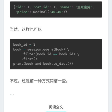
{
'id'
:
 1, 
'cat_id'
:
 1, 
'name'
:
'生死疲劳'
,

'price'
:
 Decimal
(
'40.40'
)
}
当然，这样也可以
book_id 
=
 1

book 
=
 session.query
(
Book
)
 \

    .filter
(
Book.id 
==
 book_id
)
 \

    .first
(
)
print
(
book and book.to_dict
(
))
不过，还是前一种方式简洁一些。
…
阅读全文