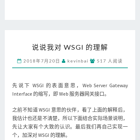
说
说
说说我对 WSGI 的理解
我
对
2018年7月20日
kevinbai
517 人阅读
W
S
G
先说下 WSGI 的表面意思，Web Server Gateway
I
的
Interface 的缩写，即 Web 服务器网关接口。
理
解
之前不知道 WSGI 意思的伙伴，看了上面的解释后，
我估计也还是不清楚，所以下面结合实际场景说明，
先让大家有个大致的认识。最后我们再自己实现一
个，加深对 WSGI 的理解。