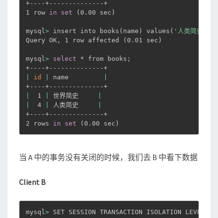
+----+--------------+

1 row 
in
set
(
0.00 sec
)
mysql
>
 insert into books
(
name
)
 values
(
'人类简史'
)
;
Query OK, 1 row affected 
(
0.01 sec
)
mysql
>
select
 * from books
;
|
id
|
 name         
|
|
  1 
|
 世界简史     
|
|
  4 
|
 人类简史     
|
+----+--------------+

2 rows 
in
set
(
0.00 sec
)
当 A 中的事务没有关闭的时候，我们去 B 中看下数据
Client B
mysql
>
 SET SESSION TRANSACTION ISOLATION LEVEL RE