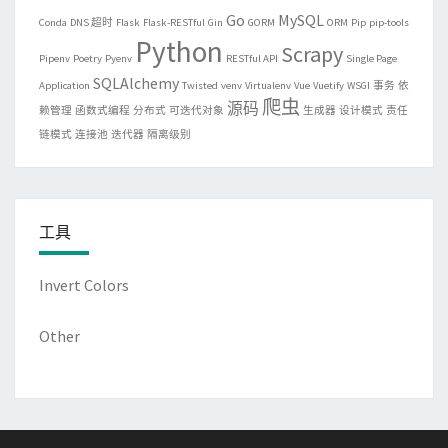
Go
MySQL
Conda
DNS 超时
Flask
Flask-RESTful
Gin
GORM
ORM
Pip
pip-tools
Python
Scrapy
Pipenv
Poetry
Pyenv
RESTful API
Single Page
SQLAlchemy
Application
Twisted
venv
Virtualenv
Vue
Vuetify
WSGI
事务
依
爬虫
源码
赖管理
函数式编程
分布式
可迭代对象
生成器
设计模式
责任
链模式
连接池
迭代器
隔离级别
工具
Invert Colors
Other