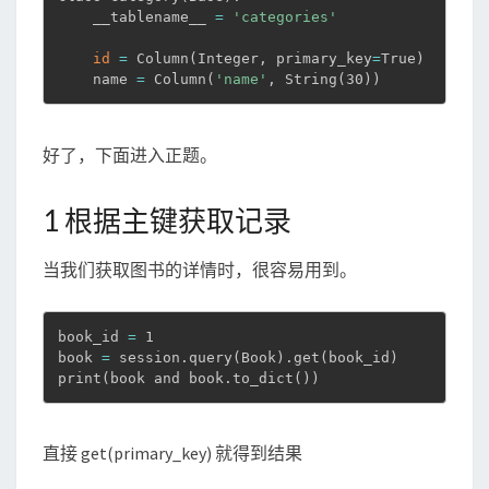
    __tablename__ 
=
'categories'
id
=
 Column
(
Integer, primary_key
=
True
)
    name 
=
 Column
(
'name'
, String
(
30
))
好了，下面进入正题。
1 根据主键获取记录
当我们获取图书的详情时，很容易用到。
book_id 
=
 1

book 
=
 session.query
(
Book
)
.get
(
book_id
)
print
(
book and book.to_dict
(
))
直接 get(primary_key) 就得到结果