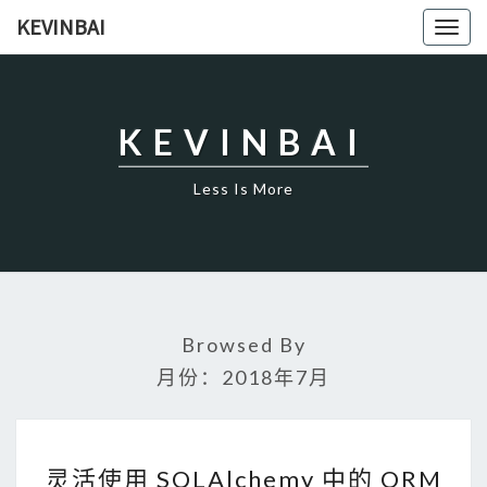
KEVINBAI
Togg
navig
KEVINBAI
Less Is More
Browsed By
月份：2018年7月
灵
活
灵活使用 SQLAlchemy 中的 ORM