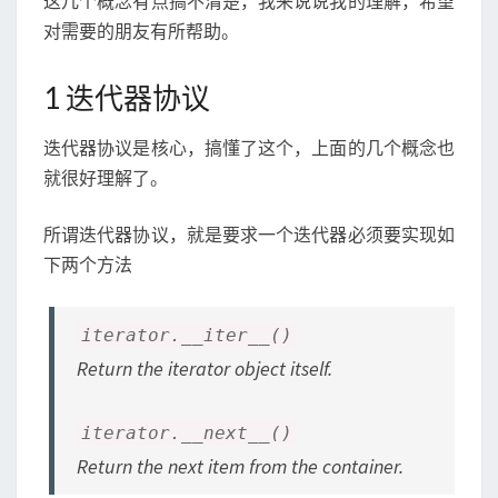
这几个概念有点搞不清楚，我来说说我的理解，希望
迭
对需要的朋友有所帮助。
代
器
、
1 迭代器协议
可
迭
迭代器协议是核心，搞懂了这个，上面的几个概念也
代
就很好理解了。
对
象
、
所谓迭代器协议，就是要求一个迭代器必须要实现如
生
下两个方法
成
器
iterator.__iter__()
Return the iterator object itself.
iterator.__next__()
Return the next item from the container.