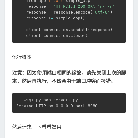
    from app 
import
 simple_app

    response 
=
'HTTP/1.1 200 OK\r\n\r\n'
    response 
=
 response.encode
(
'utf-8'
)
    response +
=
 simple_app
(
)
    client_connection.sendall
(
response
)
    client_connection.close
(
)
运行脚本
注意：因为使用端口相同的缘故，请先关闭上次的脚
本，然后再执行，不然会由于端口冲突而报错。
➜  wsgi python server2.py

Serving HTTP on 0.0.0.0 port 8080 
..
.
然后请求一下看看效果