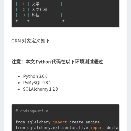
|
  1 
|
 文学         
|
|
  2 
|
 人文社科     
|
|
  3 
|
 科技         
|
+----+--------------+
ORM 对象定义如下
注意：本文 Python 代码在以下环境测试通过
Python 3.6.0
PyMySQL 0.8.1
SQLAlchemy 1.2.8
# coding=utf-8
from sqlalchemy 
import
 create_engine

from sqlalchemy.ext.declarative 
import
 declarative