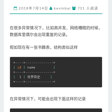
数
2018年7月14日
kevinbai
据
731 人阅读
时
，
逻
在很多异常情况下，比如高并发、网络糟糕的时候，
辑
数据库里偶尔会出现重复的记录。
上
防
重
假如现在有一张书籍表，结构类似这样
了
为
啥
|
id
|
 name         
|
还
会
|
  1 
|
 世界简史     
|
出
+----+--------------+
现
重
复
在异常情况下，可能会出现下面这样的记录
记
录