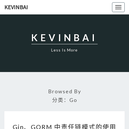
KEVINBAI
Togg
navig
KEVINBAI
Less Is More
Browsed By
分类：Go
G
I
Gin、GORM 中责任链模式的使用