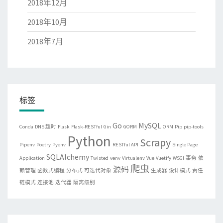
2018年12月
2018年10月
2018年7月
标签
Go
MySQL
Conda
DNS 超时
Flask
Flask-RESTful
Gin
GORM
ORM
Pip
pip-tools
Python
Scrapy
Pipenv
Poetry
Pyenv
RESTful API
Single Page
SQLAlchemy
Application
Twisted
venv
Virtualenv
Vue
Vuetify
WSGI
事务
依
爬虫
源码
赖管理
函数式编程
分布式
可迭代对象
生成器
设计模式
责任
链模式
连接池
迭代器
隔离级别