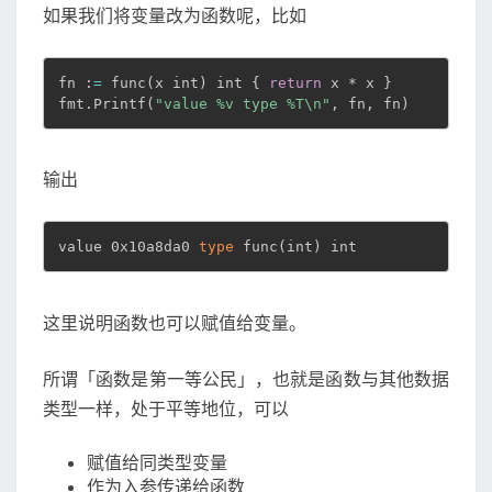
如果我们将变量改为函数呢，比如
fn :
=
 func
(
x int
)
 int 
{
return
 x * x 
}
fmt.Printf
(
"value %v type %T\n"
, fn, fn
)
输出
value 0x10a8da0 
type
 func
(
int
)
 int
这里说明函数也可以赋值给变量。
所谓「函数是第一等公民」，也就是函数与其他数据
类型一样，处于平等地位，可以
赋值给同类型变量
作为入参传递给函数