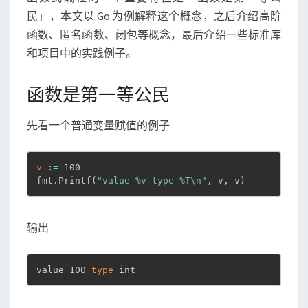
民」，本文以 Go 为例解释这个概念，之后介绍高阶
函数、匿名函数、闭包等概念，最后介绍一些标准库
和项目中的实践例子。
函数是第一等公民
先看一个普通变量赋值的例子
v
 :
=
 100

fmt.Printf
(
"value %v type %T\n"
, v, v
)
输出
value 100 
type
 int