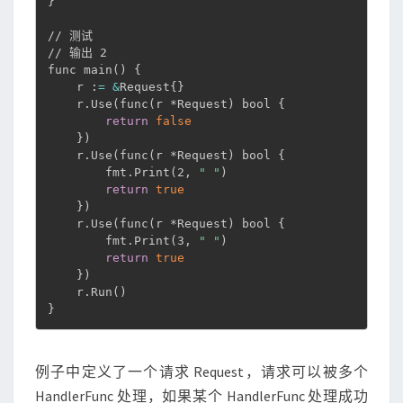
}
// 测试

// 输出 2 

func main
(
)
{
    r :
=
&
Request
{
}
    r.Use
(
func
(
r *Request
)
 bool 
{
return
false
}
)
    r.Use
(
func
(
r *Request
)
 bool 
{
        fmt.Print
(
2, 
" "
)
return
true
}
)
    r.Use
(
func
(
r *Request
)
 bool 
{
        fmt.Print
(
3, 
" "
)
return
true
}
)
    r.Run
(
)
}
例子中定义了一个请求 Request，请求可以被多个
HandlerFunc 处理，如果某个 HandlerFunc 处理成功