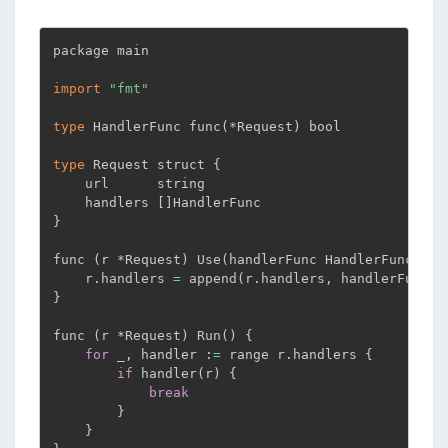
package main

import
"fmt"
type
 HandlerFunc func
(
*Request
)
 bool

type
 Request struct 
{
    url      string

    handlers 
[
]
}
func 
(
r *Request
)
 Use
(
handlerFunc HandlerFunc
)
{
    r.handlers 
=
 append
(
r.handlers, handlerFunc
)
}
func 
(
r *Request
)
 Run
(
)
{
for
 _, handler :
=
 range r.handlers 
{
if
 handler
(
r
)
{
break
}
}