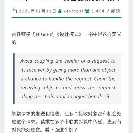
N
、
2021年12月11日
kevinbai
1,404 人阅读
G
O
R
责任链模式在 GoF 的《设计模式》一书中是这样定义
M
中
的
责
任
Avoid coupling the sender of a request to
链
模
its receiver by giving more than one object
式
a chance to handle the request. Chain the
的
receiving objects and pass the request
使
用
along the chain until an object handles it.
解耦请求的发送和接收，让多个接收对象都有机会处
理这个请求。请求在多个串联的对象中传递，直到有
对象能处理它。看下面这个例子