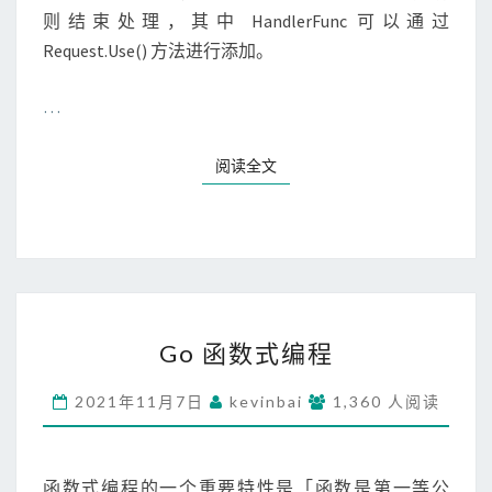
则结束处理，其中 HandlerFunc 可以通过
Request.Use() 方法进行添加。
…
阅读全文
G
O
Go 函数式编程
函
数
2021年11月7日
kevinbai
1,360 人阅读
式
编
程
函数式编程的一个重要特性是「函数是第一等公